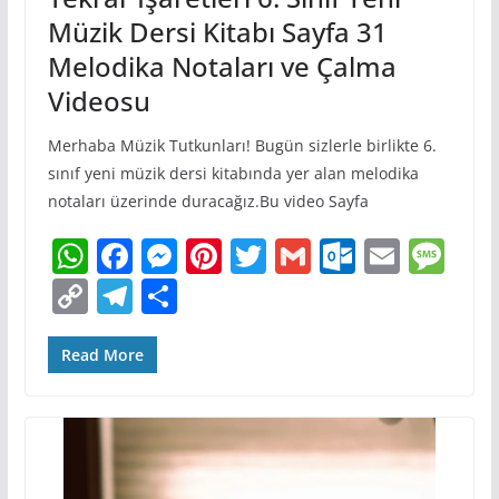
Müzik Dersi Kitabı Sayfa 31
Melodika Notaları ve Çalma
Videosu
Merhaba Müzik Tutkunları! Bugün sizlerle birlikte 6.
sınıf yeni müzik dersi kitabında yer alan melodika
notaları üzerinde duracağız.Bu video Sayfa
W
F
M
Pi
T
G
O
E
M
h
a
e
nt
w
m
ut
m
e
C
T
S
at
c
ss
er
itt
ai
lo
ai
ss
o
el
h
s
e
e
e
er
l
o
l
a
p
e
ar
Read More
A
b
n
st
k.
g
y
gr
e
p
o
g
c
e
Li
a
p
o
er
o
n
m