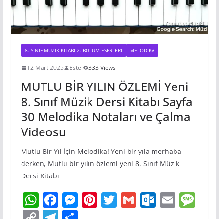
8. SINIF MÜZIK KITABI 2. BÖLÜM ESERLERI
MELODIKA
12 Mart 2025
Estel
333 Views
MUTLU BİR YILIN ÖZLEMİ Yeni
8. Sınıf Müzik Dersi Kitabı Sayfa
30 Melodika Notaları ve Çalma
Videosu
Mutlu Bir Yıl İçin Melodika! Yeni bir yıla merhaba
derken, Mutlu bir yılın özlemi yeni 8. Sınıf Müzik
Dersi Kitabı
W
F
M
Pi
T
G
O
E
M
h
a
e
nt
w
m
ut
m
e
C
T
S