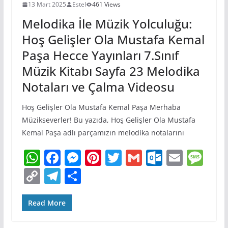
13 Mart 2025
Estel
461 Views
Melodika İle Müzik Yolculuğu:
Hoş Gelişler Ola Mustafa Kemal
Paşa Hecce Yayınları 7.Sınıf
Müzik Kitabı Sayfa 23 Melodika
Notaları ve Çalma Videosu
Hoş Gelişler Ola Mustafa Kemal Paşa Merhaba
Müzikseverler! Bu yazıda, Hoş Gelişler Ola Mustafa
Kemal Paşa adlı parçamızın melodika notalarını
W
F
M
Pi
T
G
O
E
M
h
a
e
nt
w
m
ut
m
e
C
T
S
at
c
ss
er
itt
ai
lo
ai
ss
o
el
h
s
e
e
e
er
l
o
l
a
p
e
ar
Read More
A
b
n
st
k.
g
y
gr
e