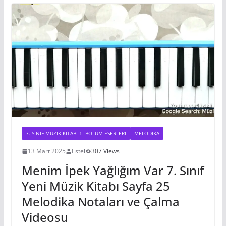
p
o
g
c
e
Li
a
p
o
er
o
n
m
k
m
k
7. SINIF MÜZIK KITABI 1. BÖLÜM ESERLERI
MELODIKA
13 Mart 2025
Estel
307 Views
Menim İpek Yağlığım Var 7. Sınıf
Yeni Müzik Kitabı Sayfa 25
Melodika Notaları ve Çalma
Videosu