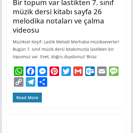
Bir topum var lastikten 7. sınıf
müzik dersi kitabı sayfa 26
melodika notaları ve çalma
videosu
Müziksel Keşif: Lastik Melodi Merhaba müzikseverler!
Bugün 7. sınıf müzik dersi kitabımızda lastikten bir
topumuz var. Evet, doğru duydunuz! Biraz
W
F
M
Pi
T
G
O
E
M
h
a
e
nt
w
m
ut
m
e
C
T
S
at
c
ss
er
itt
ai
lo
ai
ss
o
el
h
s
e
e
e
er
l
o
l
a
p
e
ar
Read More
A
b
n
st
k.
g
y
gr
e
p
o
g
c
e
Li
a
p
o
er
o
n
m