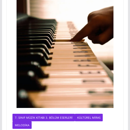
k
m
k
7. SINIF MÜZIK KITABI 3. BÖLÜM ESERLERI
KÜLTÜREL MIRAS
MELODIKA