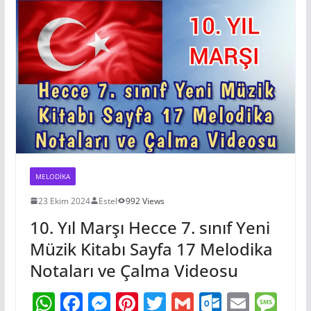
p
o
g
c
e
Li
a
p
o
er
o
n
m
k
m
k
MELODIKA
23 Ekim 2024
Estel
992 Views
10. Yıl Marşı Hecce 7. sınıf Yeni
Müzik Kitabı Sayfa 17 Melodika
Notaları ve Çalma Videosu
W
F
M
Pi
T
G
O
E
M