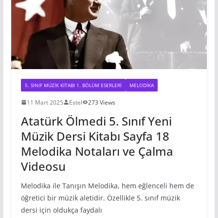
k
5. SINIF MÜZIK KITABI 1. BÖLÜM ESERLERI
MELODIKA
11 Mart 2025
Estel
273 Views
Atatürk Ölmedi 5. Sınıf Yeni
Müzik Dersi Kitabı Sayfa 18
Melodika Notaları ve Çalma
Videosu
Melodika ile Tanışın Melodika, hem eğlenceli hem de
öğretici bir müzik aletidir. Özellikle 5. sınıf müzik
dersi için oldukça faydalı