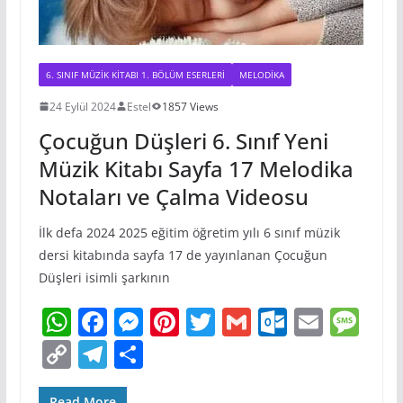
6. SINIF MÜZIK KITABI 1. BÖLÜM ESERLERI
MELODIKA
24 Eylül 2024
Estel
1857 Views
Çocuğun Düşleri 6. Sınıf Yeni
Müzik Kitabı Sayfa 17 Melodika
Notaları ve Çalma Videosu
İlk defa 2024 2025 eğitim öğretim yılı 6 sınıf müzik
dersi kitabında sayfa 17 de yayınlanan Çocuğun
Düşleri isimli şarkının
W
F
M
Pi
T
G
O
E
M
h
a
e
nt
w
m
ut
m
e
C
T
S
at
c
ss
er
itt
ai
lo
ai
ss
o
el
h
Read More