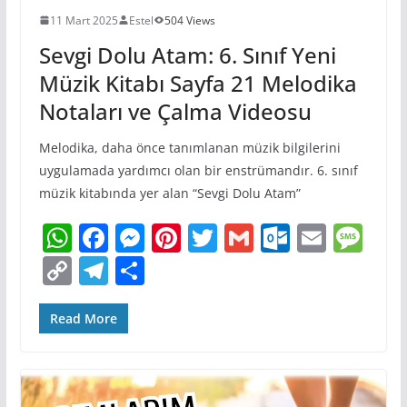
11 Mart 2025
Estel
504 Views
Sevgi Dolu Atam: 6. Sınıf Yeni
Müzik Kitabı Sayfa 21 Melodika
Notaları ve Çalma Videosu
Melodika, daha önce tanımlanan müzik bilgilerini
uygulamada yardımcı olan bir enstrümandır. 6. sınıf
müzik kitabında yer alan “Sevgi Dolu Atam”
W
F
M
Pi
T
G
O
E
M
h
a
e
nt
w
m
ut
m
e
C
T
S
at
c
ss
er
itt
ai
lo
ai
ss
o
el
h
s
e
e
e
er
l
o
l
a
p
e
ar
Read More
A
b
n
st
k.
g
y
gr
e
p
o
g
c
e
Li
a