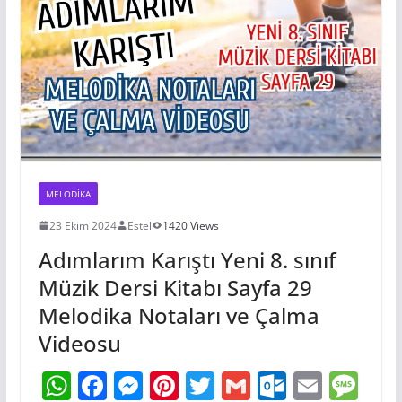
p
o
er
o
n
m
k
m
k
MELODIKA
23 Ekim 2024
Estel
1420 Views
Adımlarım Karıştı Yeni 8. sınıf
Müzik Dersi Kitabı Sayfa 29
Melodika Notaları ve Çalma
Videosu
W
F
M
Pi
T
G
O
E
M