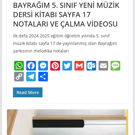
BAYRAĞIM 5. SINIF YENİ MÜZİK
DERSİ KİTABI SAYFA 17
NOTALARI VE ÇALMA VİDEOSU
ilk defa 2024 2025 eğitim öğretim yılında 5. sınıf
müzik kitabı sayfa 17 de yayınlanmış olan Bayrağım
şarkısının melodika notaları
W
F
M
Pi
T
G
O
E
M
h
a
e
nt
w
m
ut
m
e
C
T
S
at
c
ss
er
itt
ai
lo
ai
ss
o
el
h
s
e
e
e
er
l
o
l
a
p
e
ar
Read More
A
b
n
st
k.
g
y
gr
e
p
o
g
c
e
Li
a
p
o
er
o
n
m
k
m
k