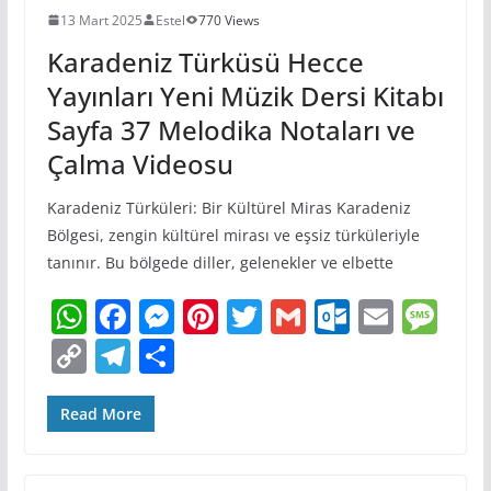
13 Mart 2025
Estel
770 Views
Karadeniz Türküsü Hecce
Yayınları Yeni Müzik Dersi Kitabı
Sayfa 37 Melodika Notaları ve
Çalma Videosu
Karadeniz Türküleri: Bir Kültürel Miras Karadeniz
Bölgesi, zengin kültürel mirası ve eşsiz türküleriyle
tanınır. Bu bölgede diller, gelenekler ve elbette
W
F
M
Pi
T
G
O
E
M
h
a
e
nt
w
m
ut
m
e
C
T
S
at
c
ss
er
itt
ai
lo
ai
ss
o
el
h
s
e
e
e
er
l
o
l
a
p
e
ar
Read More
A
b
n
st
k.
g
y
gr
e