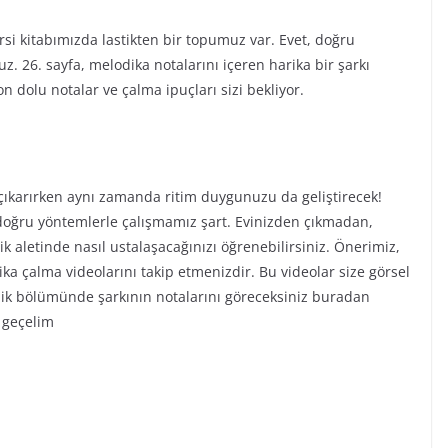
si kitabımızda lastikten bir topumuz var. Evet, doğru
z. 26. sayfa, melodika notalarını içeren harika bir şarkı
n dolu notalar ve çalma ipuçları sizi bekliyor.
 çıkarırken aynı zamanda ritim duygunuzu da geliştirecek!
oğru yöntemlerle çalışmamız şart. Evinizden çıkmadan,
k aletinde nasıl ustalaşacağınızı öğrenebilirsiniz. Önerimiz,
ka çalma videolarını takip etmenizdir. Bu videolar size görsel
yelik bölümünde şarkının notalarını göreceksiniz buradan
a geçelim