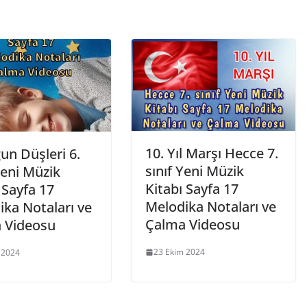
k
10. Yıl Marşı Hecce 7.
un Düşleri 6.
sınıf Yeni Müzik
Yeni Müzik
Kitabı Sayfa 17
 Sayfa 17
Melodika Notaları ve
ika Notaları ve
Çalma Videosu
 Videosu
23 Ekim 2024
l 2024