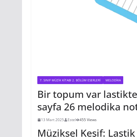
7. SINIF MÜZIK KITABI 2. BÖLÜM ESERLERI
MELODIKA
Bir topum var lastikte
sayfa 26 melodika not
13 Mart 2025
Estel
455 Views
Müziksel Keşif: Lasti