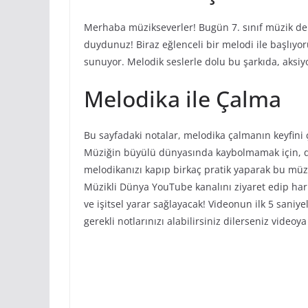
Merhaba müzikseverler! Bugün 7. sınıf müzik der
duydunuz! Biraz eğlenceli bir melodi ile başlıyoru
sunuyor. Melodik seslerle dolu bu şarkıda, aksiyo
Melodika ile Çalma
Bu sayfadaki notalar, melodika çalmanın keyfini
Müziğin büyülü dünyasında kaybolmamak için, d
melodikanızı kapıp birkaç pratik yaparak bu müzi
Müzikli Dünya YouTube kanalını ziyaret edip hari
ve işitsel yarar sağlayacak! Videonun ilk 5 sani
gerekli notlarınızı alabilirsiniz dilerseniz videoy