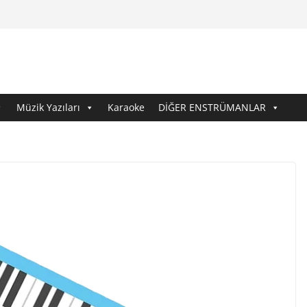
Müzik Yazıları
Karaoke
DİĞER ENSTRÜMANLAR