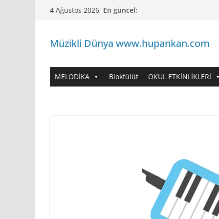
Skip
En güncel:
4 Ağustos 2026
to
content
Müzikli Dünya www.hupankan.com
MELODİKA
Blokfülüt
OKUL ETKİNLİKLERİ