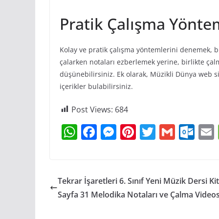
Pratik Çalışma Yönte
Kolay ve pratik çalışma yöntemlerini denemek, b
çalarken notaları ezberlemek yerine, birlikte çal
düşünebilirsiniz. Ek olarak, Müzikli Dünya web sit
içerikler bulabilirsiniz.
Post Views:
684
W
F
M
Pi
T
G
O
h
a
e
nt
w
m
ut
at
c
ss
er
itt
ai
lo
s
e
e
e
er
l
o
l
Tekrar İşaretleri 6. Sınıf Yeni Müzik Dersi Ki
A
b
n
st
k.
Sayfa 31 Melodika Notaları ve Çalma Video
p
o
g
c