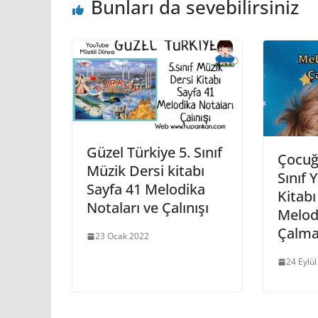
Bunları da sevebilirsiniz
p
o
er
o
k
m
Güzel Türkiye 5. Sınıf
Çocuğ
Müzik Dersi kitabı
Sınıf 
Sayfa 41 Melodika
Kitabı
Notaları ve Çalınışı
Melod
Çalma
23 Ocak 2022
24 Eylü