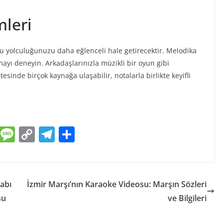
mleri
u yolculuğunuzu daha eğlenceli hale getirecektir. Melodika
mayı deneyin. Arkadaşlarınızla müzikli bir oyun gibi
esinde birçok kaynağa ulaşabilir, notalarla birlikte keyifli
E
M
C
T
S
m
e
o
el
h
ai
ss
p
e
ar
a
y
gr
e
tabı
İzmir Marşı’nın Karaoke Videosu: Marşın Sözleri
g
Li
a
su
ve Bilgileri
e
n
m