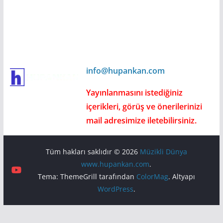
info@hupankan.com
Yayınlanmasını istediğiniz
içerikleri, görüş ve önerilerinizi
mail adresimize iletebilirsiniz.
Tüm hakları saklıdır © 2026
Müzikli Dünya
www.hupankan.com
.
Tema: ThemeGrill tarafından
ColorMag
. Altyapı
WordPress
.