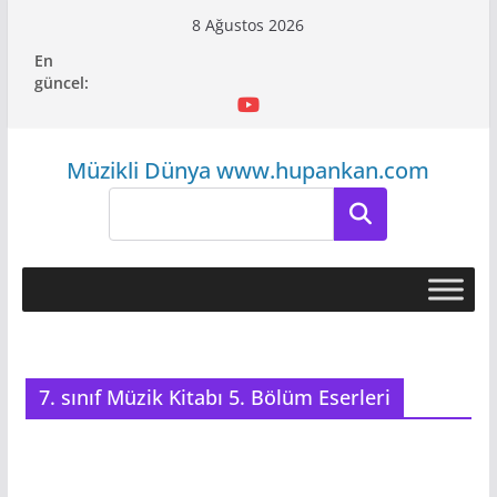
Skip
8 Ağustos 2026
to
En
content
güncel:
Müzikli Dünya www.hupankan.com
Ara
7. sınıf Müzik Kitabı 5. Bölüm Eserleri