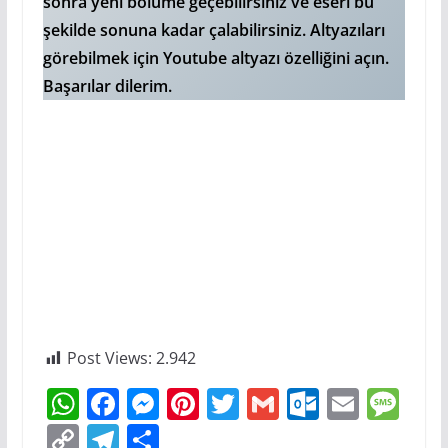
sonra yeni bölüme geçebilirsiniz ve eseri bu
şekilde sonuna kadar çalabilirsiniz. Altyazıları
görebilmek için Youtube altyazı özelliğini açın.
Başarılar dilerim.
Post Views:
2.942
W
F
M
Pi
T
G
O
E
M
h
a
e
nt
w
m
ut
m
e
C
T
S