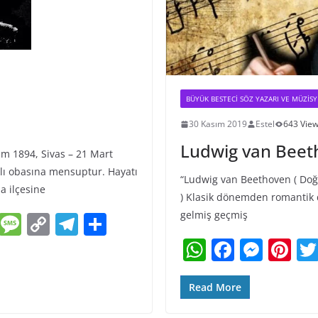
BÜYÜK BESTECI SÖZ YAZARI VE MÜZIS
30 Kasım 2019
Estel
643 Vie
Ludwig van Beet
kim 1894, Sivas – 21 Mart
rlı obasına mensuptur. Hayatı
“Ludwig van Beethoven ( Doğ
la ilçesine
) Klasik dönemden romantik 
gelmiş geçmiş
E
M
C
T
S
m
e
o
el
h
W
F
M
Pi
ai
ss
p
e
ar
h
a
e
nt
a
y
gr
e
at
c
ss
er
Read More
g
Li
a
s
e
e
e