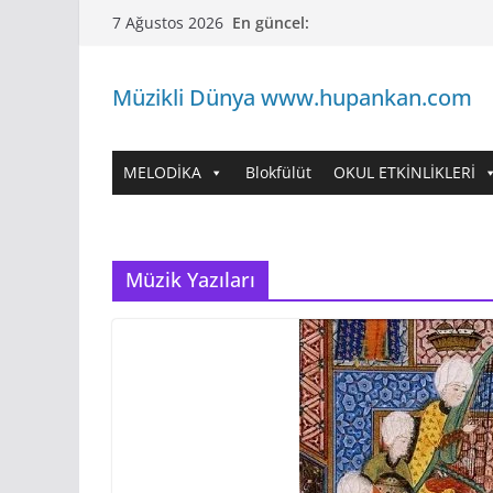
Skip
En güncel:
7 Ağustos 2026
to
content
Müzikli Dünya www.hupankan.com
MELODİKA
Blokfülüt
OKUL ETKİNLİKLERİ
Müzik Yazıları