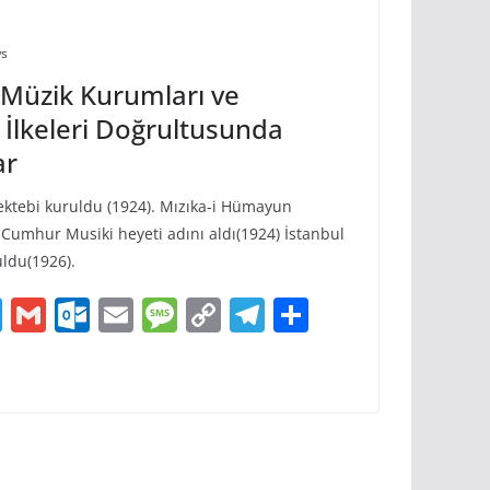
ws
ı Müzik Kurumları ve
 İlkeleri Doğrultusunda
ar
ktebi kuruldu (1924). Mızıka-i Hümayun
i Cumhur Musiki heyeti adını aldı(1924) İstanbul
ldu(1926).
T
G
O
E
M
C
T
S
w
m
ut
m
e
o
el
h
itt
ai
lo
ai
ss
p
e
ar
er
l
o
l
a
y
gr
e
k.
g
Li
a
c
e
n
m