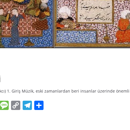
İ
 1. Giriş Müzik, eski zamanlardan beri insanlar üzerinde önemli bi
E
M
C
T
S
m
e
o
el
h
ai
ss
p
e
ar