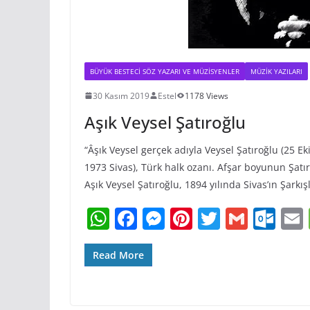
BÜYÜK BESTECI SÖZ YAZARI VE MÜZISYENLER
MÜZIK YAZILARI
30 Kasım 2019
Estel
1178 Views
Aşık Veysel Şatıroğlu
“Âşık Veysel gerçek adıyla Veysel Şatıroğlu (25 E
1973 Sivas), Türk halk ozanı. Afşar boyunun Şatı
Aşık Veysel Şatıroğlu, 1894 yılında Sivas’ın Şarkış
W
F
M
Pi
T
G
O
h
a
e
nt
w
m
ut
at
c
ss
er
itt
ai
lo
Read More
s
e
e
e
er
l
o
l
A
b
n
st
k.