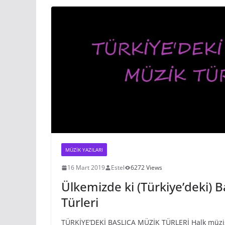
p
o
g
c
p
o
er
o
k
m
MÜZIK YAZILARI
16 Mart 2019
Estel
6272 Views
Ülkemizde ki (Türkiye’deki) B
Türleri
TÜRKİYE’DEKİ BAŞLICA MÜZİK TÜRLERİ Halk müziği: