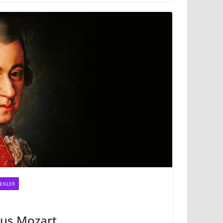
YENLER
us Mozart