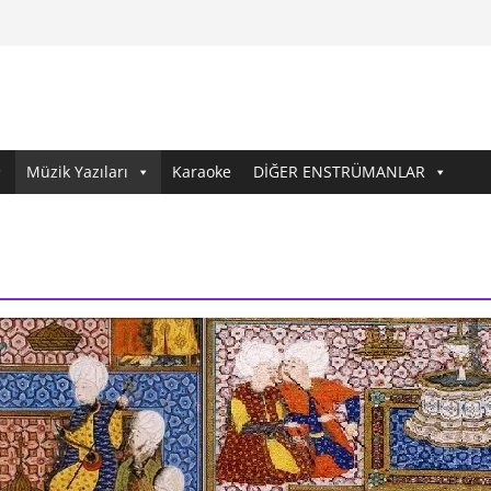
Müzik Yazıları
Karaoke
DİĞER ENSTRÜMANLAR