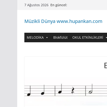
Skip
En güncel:
7 Ağustos 2026
to
content
Müzikli Dünya www.hupankan.com
MELODİKA
Blokfülüt
OKUL ETKİNLİKLERİ