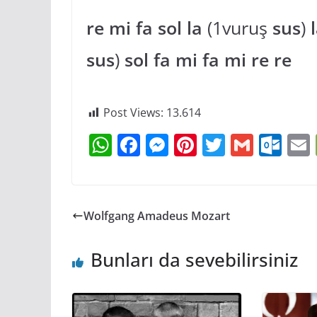
re mi fa sol la
(1vuruş
sus
)
sus
)
sol fa mi fa mi re re
Post Views:
13.614
W
F
M
Pi
T
G
O
h
a
e
nt
w
m
ut
at
c
ss
er
itt
ai
lo
s
e
e
e
er
l
o
l
Wolfgang Amadeus Mozart
A
b
n
st
k.
p
o
g
c
Bunları da sevebilirsiniz
p
o
er
o
k
m