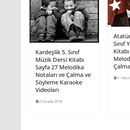
Atatü
Sınıf 
Kitabı
Kardeşlik 5. Sınıf
Melod
Müzik Dersi Kitabı
Çalma
Sayfa 27 Melodika
Notaları ve Çalma ve
11 Mart
Söyleme Karaoke
Videoları
23 Aralık 2019