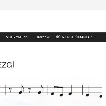
Müzik Yazıları
Karaoke
DİĞER ENSTRÜMANLAR