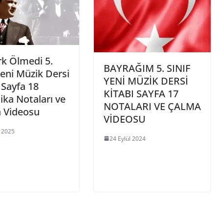
rk Ölmedi 5.
BAYRAĞIM 5. SINIF
Yeni Müzik Dersi
YENİ MÜZİK DERSİ
 Sayfa 18
KİTABI SAYFA 17
ika Notaları ve
NOTALARI VE ÇALMA
 Videosu
VİDEOSU
 2025
24 Eylül 2024