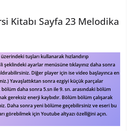
rsi Kitabı Sayfa 23 Melodika
) üzerindeki tuşları kullanarak hızlandırıp
işli şeklindeki ayarlar menüsüne tıklayınız daha sonra
dırabilirsiniz. Diğer player için ise video başlayınca en
niz.) Yavaşlattıktan sonra ezgiyi küçük parçalar
lik bölüm daha sonra 5.sn ile 9. sn. arasındaki bölüm
mak gereksiz enerji kaybıdır. Bölüm bölüm çalışarak
iniz. Daha sonra yeni bölüme geçebilirsiniz ve eseri bu
arı görebilmek için Youtube altyazı özelliğini açın.