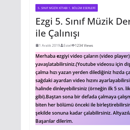
5. SINIF MÜZIK KITABI 1. BÖLÜM ESERLERI
Ezgi 5. Sınıf Müzik De
ile Çalınışı
1 Aralık 2019
Estel
1234 Views
Merhaba
e
zgiyi video çaların (video player
yavaşlatabilirsiniz.(Youtube videosu için d
çalma hızı yazan yerden dilediğiniz hızda çal
sağdaki ayardan video hızını ayarlayabilirsi
halinde dinleyebilirsiniz (örneğin ilk 5 sn. 
gibi).Baştan sona bir defada çalmaya çalış
biten her bölümü önceki ile birleştirebilirs
şekilde sonuna kadar çalabilirsiniz. Altyazıl
Başarılar dilerim.