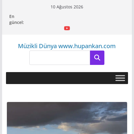
Skip
10 Ağustos 2026
to
En
content
güncel:
Müzikli Dünya www.hupankan.com
Ara