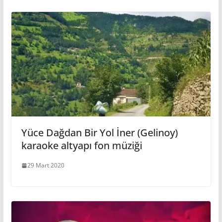
Yüce Dağdan Bir Yol İner (Gelinoy)
karaoke altyapı fon müziği
29 Mart 2020