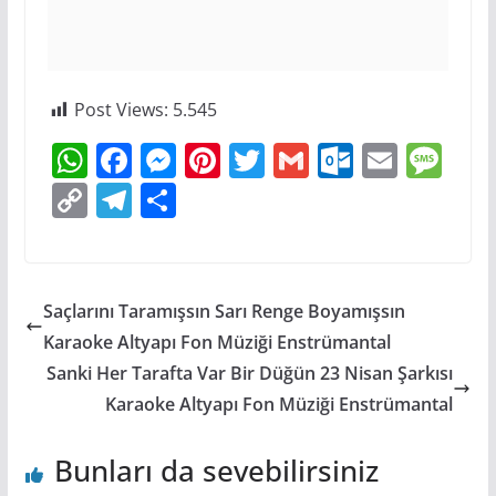
Post Views:
5.545
W
F
M
Pi
T
G
O
E
M
h
a
e
nt
w
m
ut
m
e
C
T
S
at
c
ss
er
itt
ai
lo
ai
ss
o
el
h
s
e
e
e
er
l
o
l
a
p
e
ar
A
b
n
st
k.
g
y
gr
e
Saçlarını Taramışsın Sarı Renge Boyamışsın
p
o
g
c
e
Li
a
Karaoke Altyapı Fon Müziği Enstrümantal
p
o
er
o
n
m
Sanki Her Tarafta Var Bir Düğün 23 Nisan Şarkısı
k
m
k
Karaoke Altyapı Fon Müziği Enstrümantal
Bunları da sevebilirsiniz