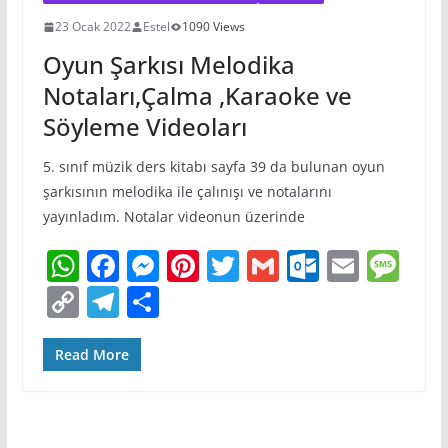
23 Ocak 2022
Estel
1090 Views
Oyun Şarkısı Melodika
Notaları,Çalma ,Karaoke ve
Söyleme Videoları
5. sınıf müzik ders kitabı sayfa 39 da bulunan oyun
şarkısının melodika ile çalınışı ve notalarını
yayınladım. Notalar videonun üzerinde
W
F
M
Pi
T
G
O
E
M
h
a
e
nt
w
m
ut
m
e
C
T
S
at
c
ss
er
itt
ai
lo
ai
ss
o
el
h
s
e
e
e
er
l
o
l
a
p
e
ar
Read More
A
b
n
st
k.
g
y
gr
e
p
o
g
c
e
Li
a