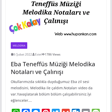
k
m
k
MELODIKA
6 Şubat 2022
Estel
1786 Views
Eba Teneffüs Müziği Melodika
Notaları ve Çalınışı
Okullarımızda sıklıkla duyduğumuz Eba zil sesi
melodisini, Melodika ile çaldım.Notaları video da
var.Yavaşlatarak bölüm bölüm çalışabilirsiniz.İyi
eğlenceler….