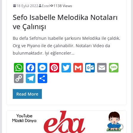
18 Eylül 2022
Estel
1138 Views
Sefo Isabelle Melodika Notaları
ve Çalınışı
Bu defa Sefo’nun Isabelle şarkısını Melodika ile çaldık.
Org ve Piyano ile de çalınabilir. Notaları Video da
bulunmaktadır. İyi eğlenceler…
W
F
M
Pi
T
G
O
E
M
h
a
e
nt
w
m
ut
m
e
C
T
S
at
c
ss
er
itt
ai
lo
ai
ss
o
el
h
s
e
e
e
er
l
o
l
a
p
e
ar
Read More
A
b
n
st
k.
g
y
gr
e
p
o
g
c
e
Li
a
p
o
er
o
n
m