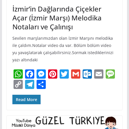
İzmir’in Dağlarında Çiçekler
Açar (İzmir Marşı) Melodika
Notaları ve Çalınışı
Sevilen marşlarımızdan olan İzmir Marşını melodika
ile çaldım.Notalar video da var. Bölüm bölüm video
yu yavaşlatarak çalışabilirsiniz.Sormak istediklerinizi
yazı altındaki
W
F
M
Pi
T
G
O
E
M
h
a
e
nt
w
m
ut
m
e
C
T
S
at
c
ss
er
itt
ai
lo
ai
ss
o
el
h
s
e
e
e
er
l
o
l
a
p
e
ar
Read More
A
b
n
st
k.
g
y
gr
e
p
o
g
c
e
Li
a