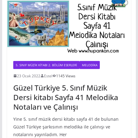
p
o
er
o
n
m
k
m
k
5. SINIF MÜZIK KITABI 2. BÖLÜM ESERLERI
MELODIKA
23 Ocak 2022
Estel
1145 Views
Güzel Türkiye 5. Sınıf Müzik
Dersi kitabı Sayfa 41 Melodika
Notaları ve Çalınışı
Yine 5. sınıf müzik dersi kitabı sayfa 41 de bulunan
Güzel Türkiye şarkısının melodika ile çalınışı ve
notalarını yayınladım. Her