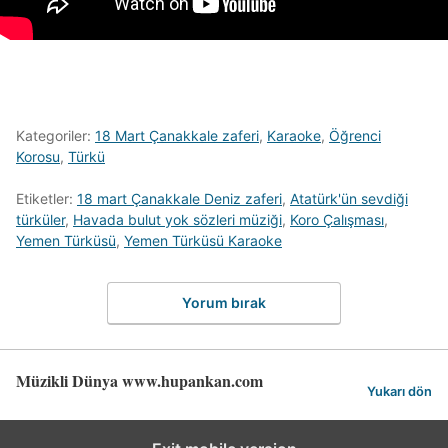
Kategoriler:
18 Mart Çanakkale zaferi
,
Karaoke
,
Öğrenci
Korosu
,
Türkü
Etiketler:
18 mart Çanakkale Deniz zaferi
,
Atatürk'ün sevdiği
türküler
,
Havada bulut yok sözleri müziği
,
Koro Çalışması
,
Yemen Türküsü
,
Yemen Türküsü Karaoke
Yorum bırak
Müzikli Dünya www.hupankan.com
Yukarı dön