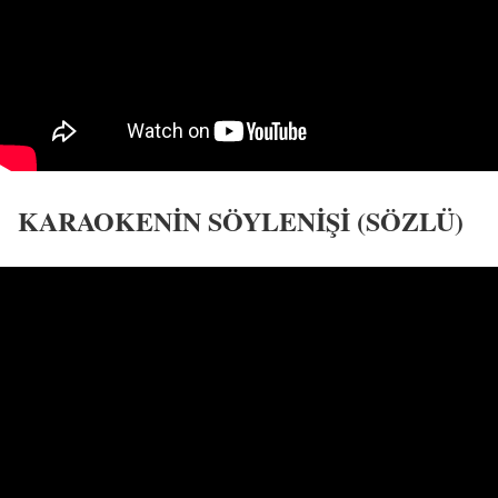
KARAOKENİN SÖYLENİŞİ (SÖZLÜ)